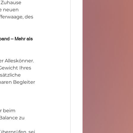
r Zuhause 
re neuen 
fferwaage, des 
and – Mehr als 
r Alleskönner. 
Gewicht Ihres 
sätzliche 
baren Begleiter 
r beim 
Balance zu 
berprüfen, sei 