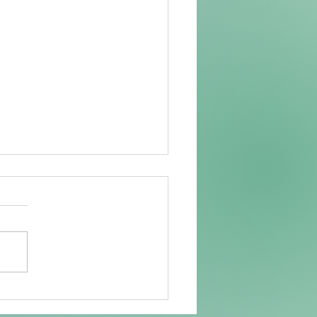
ile Energie neu gedacht:
here Powerbanks und