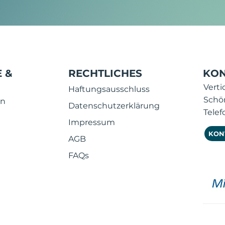
sm
Werbung wirklich?
 &
RECHTLICHES
KON
Vert
Haftungsausschluss
Schö
en
Datenschutzerklärung
Telef
Impressum
KONT
AGB
FAQs