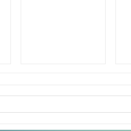
Mehr Wirkung, weniger CO₂:
Mob
Sic
Wie nachhaltig ist haptische