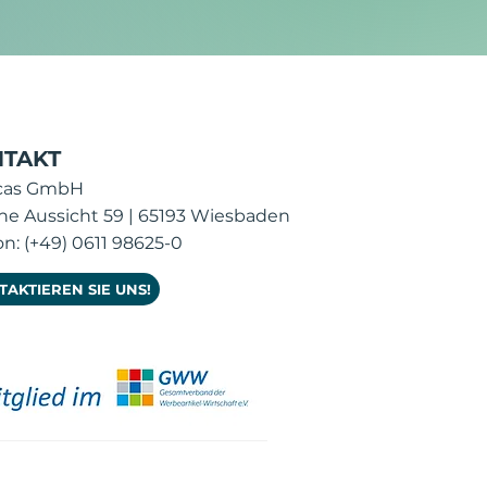
arte NFC-Ladekabel
TAKT
icas GmbH
ne Aussicht 59 | 65193 Wiesbaden
on: (+49) 0611 98625-0
AKTIEREN SIE UNS!