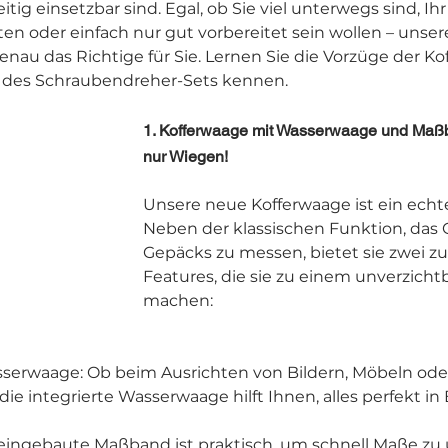
itig einsetzbar sind. Egal, ob Sie viel unterwegs sind, Ih
en oder einfach nur gut vorbereitet sein wollen – unse
genau das Richtige für Sie. Lernen Sie die Vorzüge der Ko
 des Schraubendreher-Sets kennen.
1. Kofferwaage mit Wasserwaage und Maßb
nur Wiegen!
Unsere neue Kofferwaage ist ein echte
Neben der klassischen Funktion, das 
Gepäcks zu messen, bietet sie zwei zu
Features, die sie zu einem unverzicht
machen:
sserwaage: Ob beim Ausrichten von Bildern, Möbeln ode
e integrierte Wasserwaage hilft Ihnen, alles perfekt in 
ingebaute Maßband ist praktisch, um schnell Maße zu ü