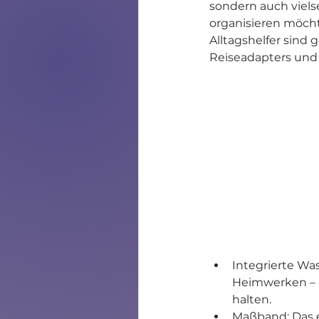
sondern auch vielse
organisieren möcht
Alltagshelfer sind 
Reiseadapters und
Integrierte Wa
Heimwerken – di
halten.
Maßband: Das e