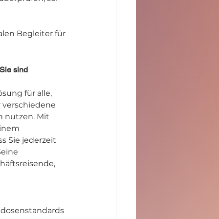
len Begleiter für 
Sie sind
sung für alle, 
r verschiedene 
 nutzen. Mit 
inem 
s Sie jederzeit 
Seine 
chäftsreisende, 
ckdosenstandards 