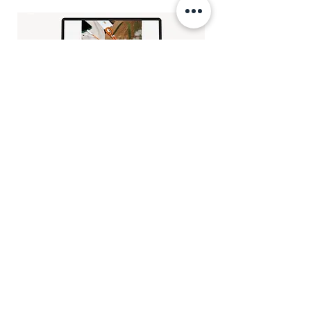
NEWSLETTERDESIGN
Um den Verkauf der Produkte weiter zu
unterstützen, erstellen wir aussagekräftige
Newsletter im individuellen Corporate
Design. Das Interesse für saisonale Artikel
oder Produktneuheiten wird beim
Empfänger geweckt und der Abverkauf
gesteigert. Zusätzlich können wir
Verteilerlisten manuell anpassen, Statistiken
zum Versand auswerten und Reports zur