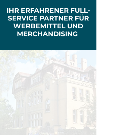
​IHR ERFAHRENER FULL-
SERVICE PARTNER FÜR
WERBEMITTEL UND
MERCHANDISING
Alles aus einer Hand – seit 1995!
Willkommen in der vielfältigen Welt der
Werbemittel und Merchandisingartikel!
Verticas ist einer der führenden Full-Service-
Dienstleister in Deutschland und macht mit
Leidenschaft Markenauftritte greifbar!