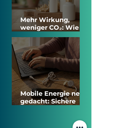
Mehr Wirkung,
weniger CO₂: Wie
nachhaltig ist
haptische Werbung
wirklich?
Mobile Energie neu
gedacht: Sichere
Powerbanks und
smarte NFC-
ZU DEN NEWS
Ladekabel