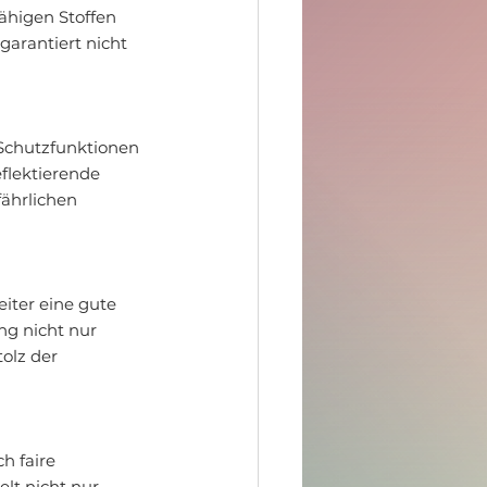
ähigen Stoffen 
arantiert nicht 
Schutzfunktionen 
flektierende 
ährlichen 
iter eine gute 
ng nicht nur 
olz der 
h faire 
lt nicht nur 