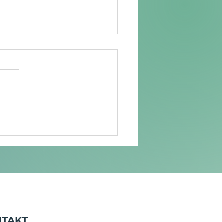
ST PARTNER ID
ÖFFNET GROßE
GLICHKEIT FÜR
RTICAS
TAKT