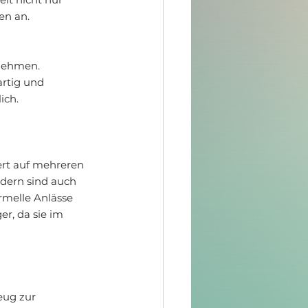
en an.
rnehmen. 
rtig und 
ich.
ert auf mehreren 
dern sind auch 
ormelle Anlässe 
r, da sie im 
eug zur 