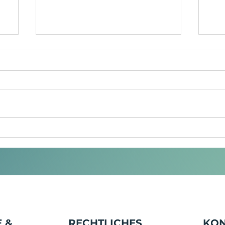
4
DER NEUE
BE
THERMOBECHER –
ER
WARUM EIN EINFACHER
MÖ
BECHER DIE WELT IM
VE
STURM EROBERT
 &
RECHTLICHES
KON