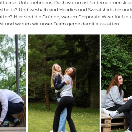
tritt eines Unternehmens. Doch warum ist Unternehmenskle
Ästhetik? Und weshalb sind Hoodies und Sweatshirts besonde
tten? Hier sind die Gründe, warum Corporate Wear für Un
 ist und warum wir unser Team gerne damit ausstatten.