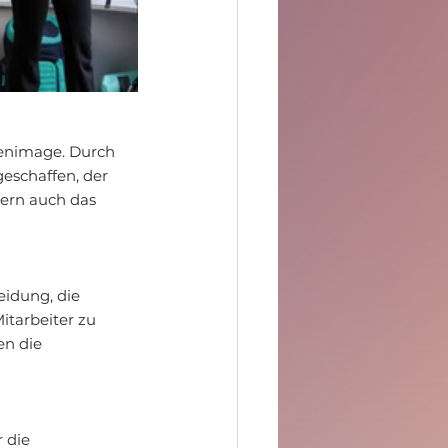
kenimage. Durch 
eschaffen, der 
dern auch das 
idung, die 
itarbeiter zu 
n die 
 die 