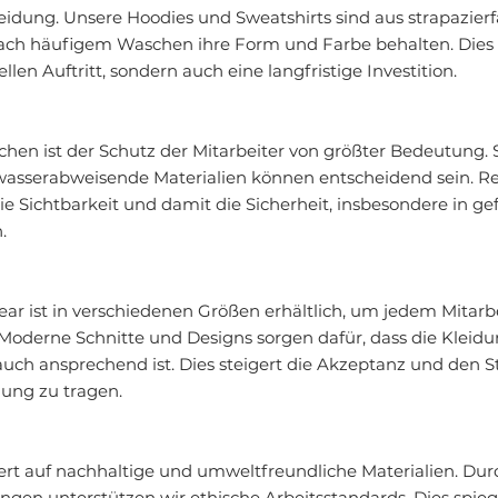
eidung. Unsere Hoodies und Sweatshirts sind aus strapazierf
nach häufigem Waschen ihre Form und Farbe behalten. Dies g
llen Auftritt, sondern auch eine langfristige Investition.
hen ist der Schutz der Mitarbeiter von größter Bedeutung. 
 wasserabweisende Materialien können entscheidend sein. Re
 Sichtbarkeit und damit die Sicherheit, insbesondere in gef
.
r ist in verschiedenen Größen erhältlich, um jedem Mitarbe
Moderne Schnitte und Designs sorgen dafür, dass die Kleidu
auch ansprechend ist. Dies steigert die Akzeptanz und den St
dung zu tragen.
rt auf nachhaltige und umweltfreundliche Materialien. Durc
en unterstützen wir ethische Arbeitsstandards. Dies spiege