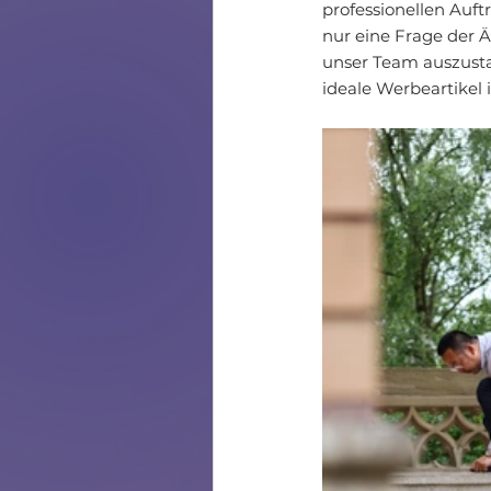
professionellen Auf
nur eine Frage der 
unser Team auszusta
ideale Werbeartikel